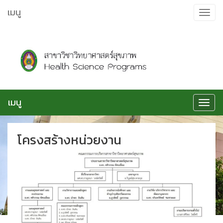
ข้าม
เมนู
Toggle
ไป
navigat
ยัง
เนื้อหา
เมนู
Toggle
navigat
โครงสร้างหน่วยงาน