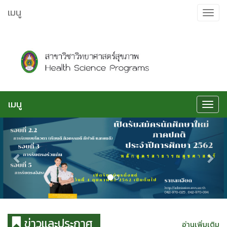
ข้าม
เมนู
Toggle
ไป
navigat
ยัง
เนื้อหา
เมนู
Toggle
navigat
Previous
Nex
ข่าวเเละประกาศ
อ่านเพิ่มเติม