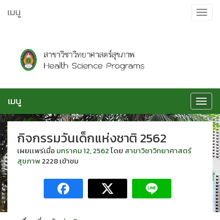
ข้าม
เมนู
Toggle
ไป
navigat
ยัง
เนื้อหา
เมนู
Toggle
navigat
กิจกรรมวันเด็กแห่งชาติ 2562
เผยเเพร่เมื่อ
มกราคม 12, 2562
โดย
สาขาวิชาวิทยาศาสตร์
สุขภาพ
2228 เข้าชม