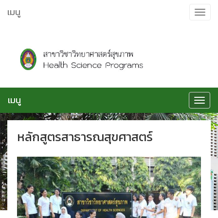
ข้าม
เมนู
Toggle
ไป
navigat
ยัง
เนื้อหา
เมนู
Toggle
navigat
หลักสูตรสาธารณสุขศาสตร์